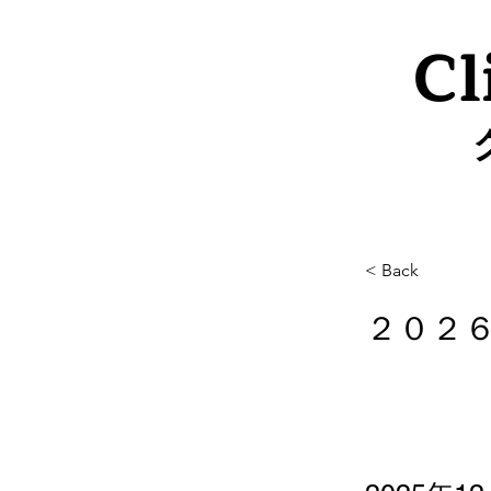
Cl
< Back
２０２