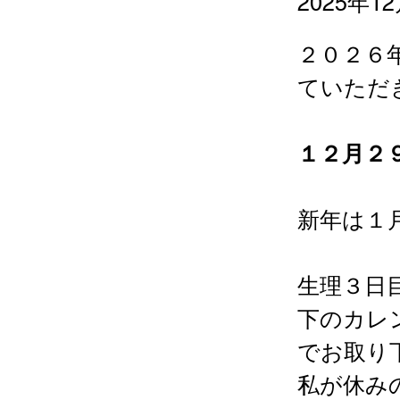
2025年1
２０２６
ていただ
１２月２
新年は１
生理３日
下のカレ
でお取り
私が休み