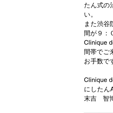
たん式の
い。
また渋谷
間が９：
Cliniq
間帯でご
お手数で
Clinique
にしたん
末吉　智