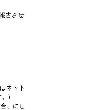
報告させ
たはネット
。)
場合、にし