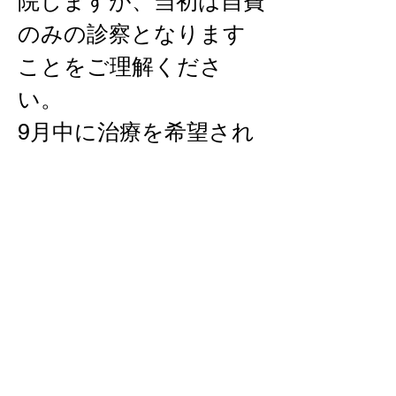
院しますが、当初は自費
のみの診察となります
ことをご理解くださ
い。
9月中に治療を希望され
る方は、新宿院での対応
となりますので、早め
にお申し出ください。
Clinique de l’Ange　元院
長
にしたんARTクリニッ
ク渋谷院　院長